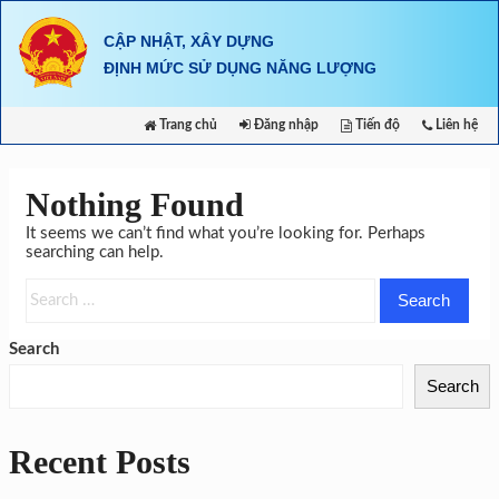
Skip
to
CẬP NHẬT, XÂY DỰNG
content
ĐỊNH MỨC SỬ DỤNG NĂNG LƯỢNG
Trang chủ
Đăng nhập
Tiến độ
Liên hệ
Nothing Found
It seems we can’t find what you’re looking for. Perhaps
searching can help.
Search
for:
Search
Search
Recent Posts