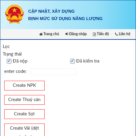
Skip
to
CẬP NHẬT, XÂY DỰNG
content
ĐỊNH MỨC SỬ DỤNG NĂNG LƯỢNG
Trang chủ
Đăng nhập
Tiến độ
Liên hệ
Lọc
Trạng thái
Đã nộp
Đã kiểm tra
enter code:
Create NPK
Create Thuỷ sản
Create Sợi
Create Vải (dệt